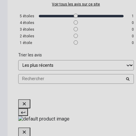
Voir tous les avis sur ce site
5
étoiles
1
4
étoiles
0
3
étoiles
0
2
étoiles
0
1
étoile
0
Trier les avis