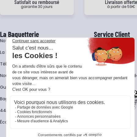
Satisfait ou remboursé
Livraison offert
garantie 30 jours
à partir de 59€
La Baguetterie
Service Client
Notre histoire
Livraison
La BagShow
Garantie 3 ans
​Télécharger le catalogue
CGV
Nous contacter
FAQ - Questions Fr
Guides La Baguetterie
Baguetterie Shop Online
44 ans de rencontres
Écoles