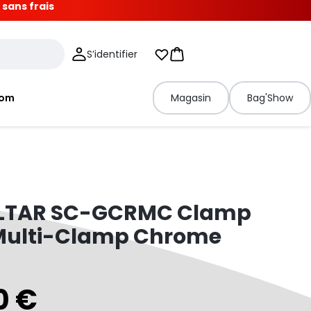
 sans frais
S’identifier
Mes listes d'envies
Panier
tom
Magasin
Bag'Show
LTAR SC-GCRMC Clamp
Multi-Clamp Chrome
0 €