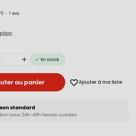
/
5
-
1
avis
iption
En stock
Augmenter
uter au panier
Ajouter à ma liste
ison standard
tion sous 24h-48h heures ouvrées