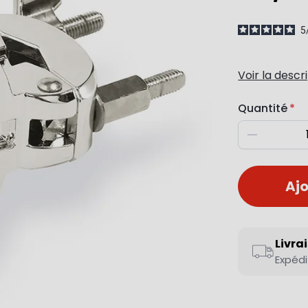
5
Voir la descr
Quantité
Diminuer
Ajo
Livra
Expédi