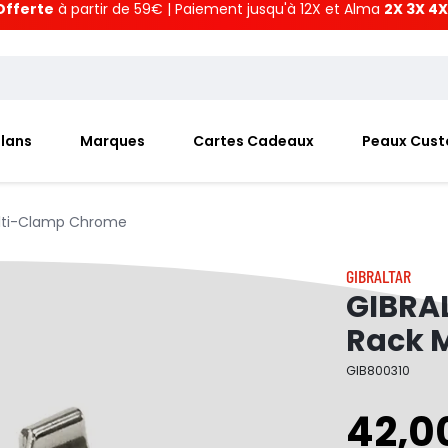
Offerte
à partir de 59€ | Paiement jusqu'à 12X et Alma
2X 3X 4X
Plans
Marques
Cartes Cadeaux
Peaux Cus
lti-Clamp Chrome
GIBRALTAR
GIBRA
Rack 
GIB800310
42,0