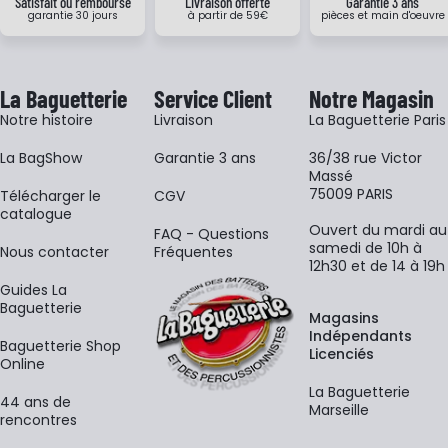
Satisfait ou remboursé
Livraison offerte
Garantie 3 ans
garantie 30 jours
à partir de 59€
pièces et main d'oeuvre
La Baguetterie
Service Client
Notre Magasin
Notre histoire
Livraison
La Baguetterie Paris
La BagShow
Garantie 3 ans
36/38 rue Victor
Massé
75009 PARIS
​Télécharger le
CGV
catalogue
Ouvert du mardi au
FAQ - Questions
samedi de 10h à
Nous contacter
Fréquentes
12h30 et de 14 à 19h
Guides La
Baguetterie
Magasins
Indépendants
Baguetterie Shop
Licenciés
Online
La Baguetterie
44 ans de
Marseille
rencontres