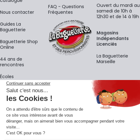
catalogue
Ouvert du mardi au
FAQ - Questions
samedi de 10h à
Nous contacter
Fréquentes
12h30 et de 14 à 19h
Guides La
Baguetterie
Magasins
Indépendants
Baguetterie Shop
Licenciés
Online
La Baguetterie
44 ans de
Marseille
rencontres
Écoles
La newsletter
Adresse e-mail
M'
En vous inscrivant à notre newsletter, vous acceptez notre
politique de
confidentialité
.
Retrouvons-nous sur