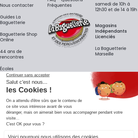
samedi de 10h à
Nous contacter
Fréquentes
12h30 et de 14 à 19h
Guides La
Baguetterie
Magasins
Indépendants
Baguetterie Shop
Licenciés
Online
La Baguetterie
44 ans de
Marseille
rencontres
Écoles
La newsletter
Adresse e-mail
M'
En vous inscrivant à notre newsletter, vous acceptez notre
politique de
confidentialité
.
Retrouvons-nous sur