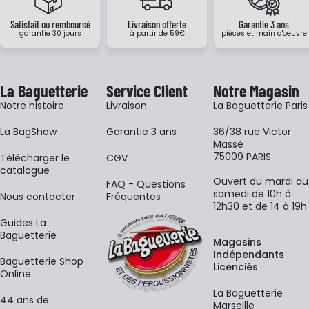
Satisfait ou remboursé
Livraison offerte
Garantie 3 ans
garantie 30 jours
à partir de 59€
pièces et main d'oeuvre
La Baguetterie
Service Client
Notre Magasin
Notre histoire
Livraison
La Baguetterie Paris
La BagShow
Garantie 3 ans
36/38 rue Victor
Massé
75009 PARIS
​Télécharger le
CGV
catalogue
Ouvert du mardi au
FAQ - Questions
samedi de 10h à
Nous contacter
Fréquentes
12h30 et de 14 à 19h
Guides La
Baguetterie
Magasins
Indépendants
Baguetterie Shop
Licenciés
Online
La Baguetterie
44 ans de
Marseille