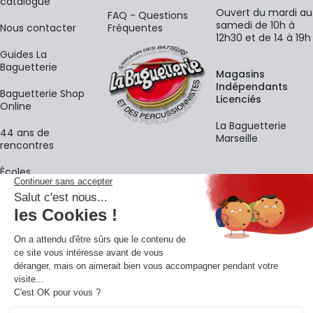
catalogue
Ouvert du mardi au
FAQ - Questions
samedi de 10h à
Nous contacter
Fréquentes
12h30 et de 14 à 19h
Guides La
Baguetterie
Magasins
Indépendants
Baguetterie Shop
Licenciés
Online
La Baguetterie
44 ans de
Marseille
rencontres
Écoles
La newsletter
Adresse e-mail
M'
En vous inscrivant à notre newsletter, vous acceptez notre
politique de
confidentialité
.
Retrouvons-nous sur