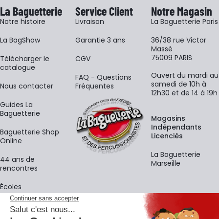
La Baguetterie
Service Client
Notre Magasin
Notre histoire
Livraison
La Baguetterie Paris
La BagShow
Garantie 3 ans
36/38 rue Victor
Massé
75009 PARIS
​Télécharger le
CGV
catalogue
Ouvert du mardi au
FAQ - Questions
samedi de 10h à
Nous contacter
Fréquentes
12h30 et de 14 à 19h
Guides La
Baguetterie
Magasins
Indépendants
Baguetterie Shop
Licenciés
Online
La Baguetterie
44 ans de
Marseille
rencontres
Écoles
La newsletter
Adresse e-mail