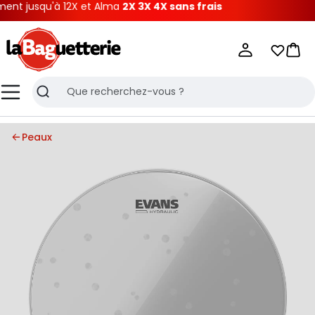
nt jusqu'à 12X et Alma
2X 3X 4X sans frais
La Baguetterie
Mes list
Pani
Menu
Recherche
Peaux