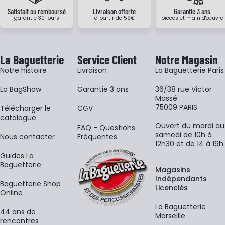
Satisfait ou remboursé
Livraison offerte
Garantie 3 ans
garantie 30 jours
à partir de 59€
pièces et main d'oeuvre
La Baguetterie
Service Client
Notre Magasin
Notre histoire
Livraison
La Baguetterie Paris
La BagShow
Garantie 3 ans
36/38 rue Victor
Massé
75009 PARIS
​Télécharger le
CGV
catalogue
Ouvert du mardi au
FAQ - Questions
samedi de 10h à
Nous contacter
Fréquentes
12h30 et de 14 à 19h
Guides La
Baguetterie
Magasins
Indépendants
Baguetterie Shop
Licenciés
Online
La Baguetterie
44 ans de
Marseille
rencontres