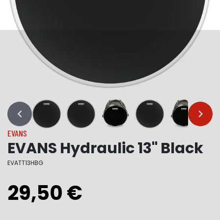
…
…
EVANS
EVANS Hydraulic 13" Black
EVATT13HBG
29,50 €