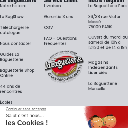
Notre histoire
Livraison
La Baguetterie Paris
La BagShow
Garantie 3 ans
36/38 rue Victor
Massé
75009 PARIS
​Télécharger le
CGV
catalogue
Ouvert du mardi au
FAQ - Questions
samedi de 10h à
Nous contacter
Fréquentes
12h30 et de 14 à 19h
Guides La
Baguetterie
Magasins
Indépendants
Baguetterie Shop
Licenciés
Online
La Baguetterie
44 ans de
Marseille
rencontres
Écoles
La newsletter
Adresse e-mail
M'