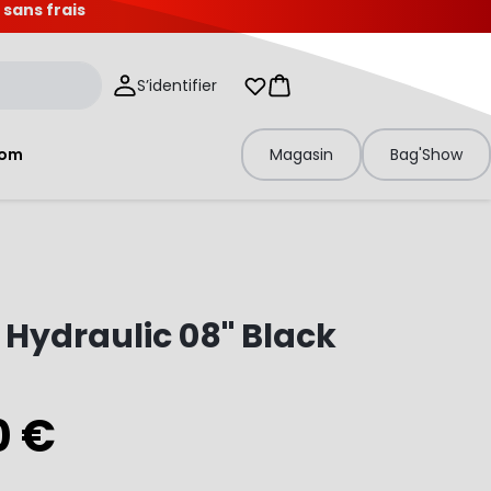
 sans frais
S’identifier
Mes listes d'envies
Panier
tom
Magasin
Bag'Show
Hydraulic 08" Black
0 €