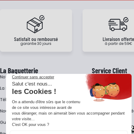
Satisfait ou remboursé
Livraison offert
garantie 30 jours
à partir de 59€
La Baguetterie
Service Client
Notre histoire
Livraison
La BagShow
Garantie 3 ans
​Télécharger le catalogue
CGV
Nous contacter
FAQ - Questions Fr
Guides La Baguetterie
Baguetterie Shop Online