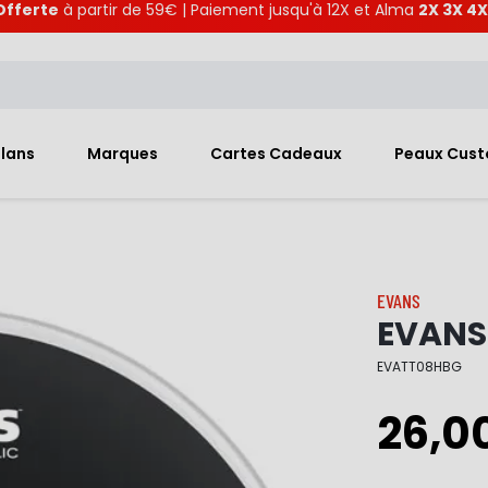
Offerte
à partir de 59€ | Paiement jusqu'à 12X et Alma
2X 3X 4X
Plans
Marques
Cartes Cadeaux
Peaux Cus
EVANS
EVANS 
EVATT08HBG
26,0