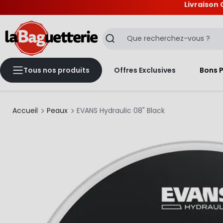
Livraison 
La Baguetterie
Recherche
Tous nos produits
Offres Exclusives
Bons 
Accueil
Peaux
EVANS Hydraulic 08" Black