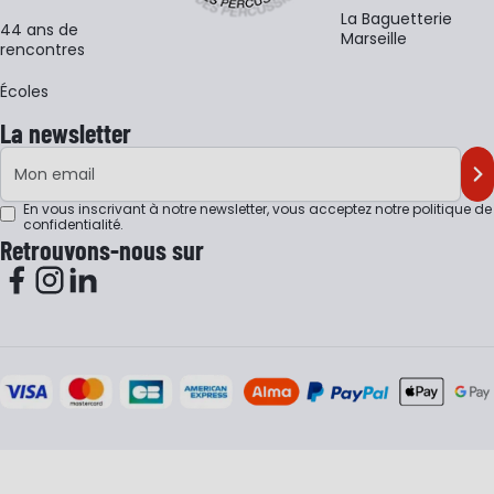
La Baguetterie
44 ans de
Marseille
rencontres
Écoles
La newsletter
Adresse e-mail
M'
En vous inscrivant à notre newsletter, vous acceptez notre
politique de
confidentialité
.
Retrouvons-nous sur