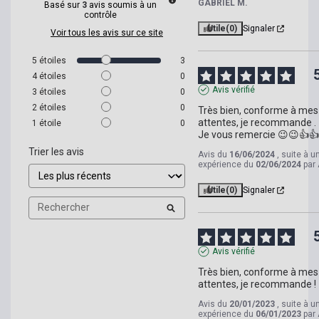
GABRIEL M.
Basé sur
3
avis soumis à un
contrôle
Utile
(0)
Signaler
Voir tous les avis sur ce site
5
étoiles
3
4
étoiles
0
Avis vérifié
3
étoiles
0
2
étoiles
0
Très bien, conforme à mes 
attentes, je recommande .

1
étoile
0
Je vous remercie 😉😉👍
Trier les avis
Avis du
16/06/2024
, suite à u
expérience du
02/06/2024
par
Utile
(0)
Signaler
Avis vérifié
Très bien, conforme à mes 
attentes, je recommande !
Avis du
20/01/2023
, suite à u
expérience du
06/01/2023
par