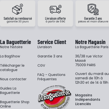
Satisfait ou remboursé
Livraison offerte
Garantie 3 ans
garantie 30 jours
à partir de 59€
pièces et main d'oeuvre
La Baguetterie
Service Client
Notre Magasin
Notre histoire
Livraison
La Baguetterie Paris
La BagShow
Garantie 3 ans
36/38 rue Victor
Massé
75009 PARIS
​Télécharger le
CGV
catalogue
Ouvert du mardi au
FAQ - Questions
samedi de 10h à
Nous contacter
Fréquentes
12h30 et de 14 à 19h
Guides La
Baguetterie
Magasins
Indépendants
Baguetterie Shop
Licenciés
Online