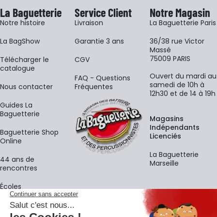
La Baguetterie
Service Client
Notre Magasin
Notre histoire
Livraison
La Baguetterie Paris
La BagShow
Garantie 3 ans
36/38 rue Victor
Massé
75009 PARIS
​Télécharger le
CGV
catalogue
Ouvert du mardi au
FAQ - Questions
samedi de 10h à
Nous contacter
Fréquentes
12h30 et de 14 à 19h
Guides La
Baguetterie
Magasins
Indépendants
Baguetterie Shop
Licenciés
Online
La Baguetterie
44 ans de
Marseille
rencontres
Écoles
La newsletter
Adresse e-mail