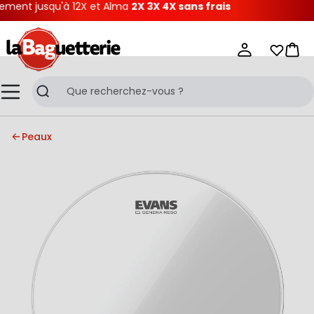
ment jusqu'à 12X et Alma
2X 3X 4X sans frais
La Baguetterie
Mes list
Pani
Menu
Recherche
Peaux