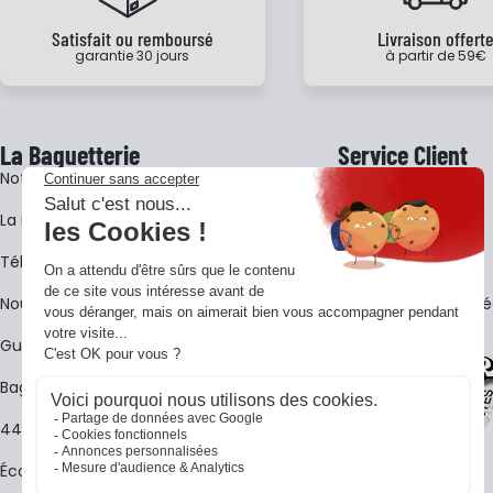
Satisfait ou remboursé
Livraison offert
garantie 30 jours
à partir de 59€
La Baguetterie
Service Client
Notre histoire
Livraison
La BagShow
Garantie 3 ans
​Télécharger le catalogue
CGV
Nous contacter
FAQ - Questions Fr
Guides La Baguetterie
Baguetterie Shop Online
44 ans de rencontres
Écoles