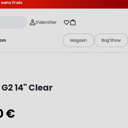
 sans frais
S’identifier
Mes listes d'envies
Panier
tom
Magasin
Bag'Show
G2 14" Clear
0 €