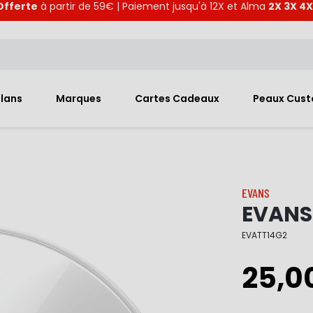
Offerte
à partir de 59€ | Paiement jusqu'à 12X et Alma
2X 3X 4X
Plans
Marques
Cartes Cadeaux
Peaux Cus
EVANS
EVANS 
EVATT14G2
25,0