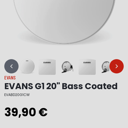
…
…
EVANS
EVANS G1 20" Bass Coated
EVABD20G1CW
39,90 €