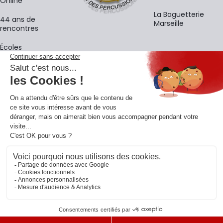
Online
La Baguetterie
44 ans de
Marseille
rencontres
Écoles
La newsletter
Adresse e-mail
M'
En vous inscrivant à notre newsletter, vous acceptez notre
politique de
confidentialité
.
Retrouvons-nous sur