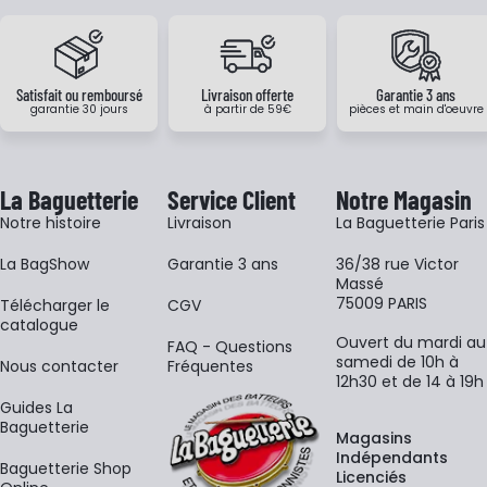
Satisfait ou remboursé
Livraison offerte
Garantie 3 ans
garantie 30 jours
à partir de 59€
pièces et main d'oeuvre
La Baguetterie
Service Client
Notre Magasin
Notre histoire
Livraison
La Baguetterie Paris
La BagShow
Garantie 3 ans
36/38 rue Victor
Massé
75009 PARIS
​Télécharger le
CGV
catalogue
Ouvert du mardi au
FAQ - Questions
samedi de 10h à
Nous contacter
Fréquentes
12h30 et de 14 à 19h
Guides La
Baguetterie
Magasins
Indépendants
Baguetterie Shop
Licenciés