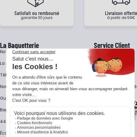
Satisfait ou remboursé
Livraison offert
garantie 30 jours
à partir de 59€
La Baguetterie
Service Client
Notre histoire
Livraison
La BagShow
Garantie 3 ans
​Télécharger le catalogue
CGV
Nous contacter
FAQ - Questions Fr
Guides La Baguetterie
Baguetterie Shop Online
44 ans de rencontres
Écoles