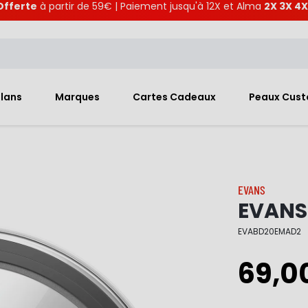
Offerte
à partir de 59€ | Paiement jusqu'à 12X et Alma
2X 3X 4X
Plans
Marques
Cartes Cadeaux
Peaux Cus
EVANS
EVANS 
EVABD20EMAD2
69,0