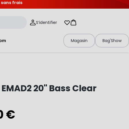
 sans frais
S’identifier
Mes listes d'envies
Panier
tom
Magasin
Bag'Show
EMAD2 20" Bass Clear
0 €