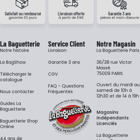
Satisfait ou remboursé
Livraison offerte
Garantie 3 ans
garantie 30 jours
à partir de 59€
pièces et main d'oeuvre
La Baguetterie
Service Client
Notre Magasin
Notre histoire
Livraison
La Baguetterie Paris
La BagShow
Garantie 3 ans
36/38 rue Victor
Massé
75009 PARIS
​Télécharger le
CGV
catalogue
Ouvert du mardi au
FAQ - Questions
samedi de 10h à
Nous contacter
Fréquentes
12h30 et de 14 à 19h
Guides La
Baguetterie
Magasins
Indépendants
Baguetterie Shop
Licenciés
Online
La Baguetterie
44 ans de