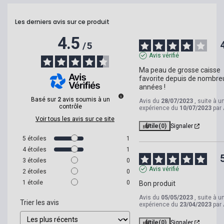
Les derniers avis sur ce produit
4.5
/
5
Avis vérifié
Ma peau de grosse caisse 
favorite depuis de nombre
années !
Basé sur
2
avis soumis à un
Avis du
28/07/2023
, suite à u
contrôle
expérience du
10/07/2023
par
Voir tous les avis sur ce site
Utile
(0)
Signaler
5
étoiles
1
4
étoiles
1
3
étoiles
0
Avis vérifié
2
étoiles
0
1
étoile
0
Bon produit
Avis du
05/05/2023
, suite à u
Trier les avis
expérience du
23/04/2023
par
Utile
(0)
Signaler