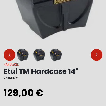
…
…
HARDCASE
Etui TM Hardcase 14"
HARHN14T
129,00 €