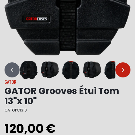
…
…
GATOR
GATOR Grooves Étui Tom
13"x 10"
GATGPC1310
120,00 €