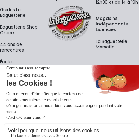
12h30 et de 14 à 19h
Guides La
Baguetterie
Magasins
Indépendants
Baguetterie Shop
Licenciés
Online
La Baguetterie
44 ans de
Marseille
rencontres
Écoles
La newsletter
Adresse e-mail
M'
En vous inscrivant à notre newsletter, vous acceptez notre
politique de
confidentialité
.
Retrouvons-nous sur