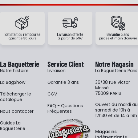
Satisfait ou remboursé
Livraison offerte
Garantie 3 ans
garantie 30 jours
à partir de 59€
pièces et main d'oeuvre
La Baguetterie
Service Client
Notre Magasin
Notre histoire
Livraison
La Baguetterie Paris
La BagShow
Garantie 3 ans
36/38 rue Victor
Massé
75009 PARIS
​Télécharger le
CGV
catalogue
Ouvert du mardi au
FAQ - Questions
samedi de 10h à
Nous contacter
Fréquentes
12h30 et de 14 à 19h
Guides La
Baguetterie
Magasins
Indépendants