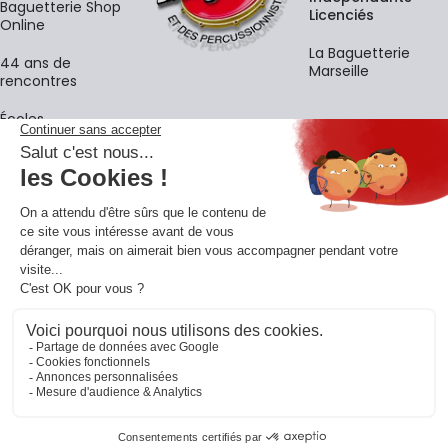
Baguetterie Shop
Licenciés
Online
La Baguetterie
44 ans de
Marseille
rencontres
Écoles
La newsletter
Adresse e-mail
M'
En vous inscrivant à notre newsletter, vous acceptez notre
politique de
confidentialité
.
Retrouvons-nous sur