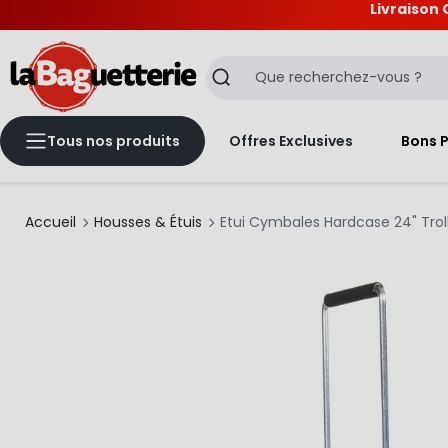
Livraison 
La Baguetterie
Recherche
Tous nos produits
Offres Exclusives
Bons 
Accueil
Housses & Étuis
Etui Cymbales Hardcase 24" Troll