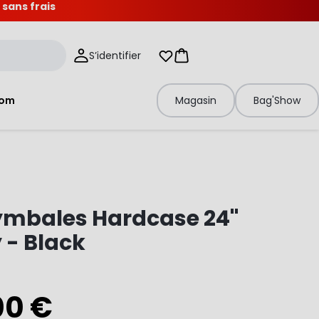
 sans frais
S’identifier
Mes listes d'envies
Panier
tom
Magasin
Bag'Show
ymbales Hardcase 24"
y - Black
00 €