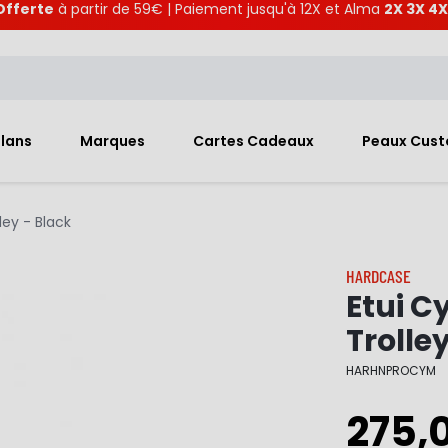
Offerte
à partir de 59€ | Paiement jusqu'à 12X et Alma
2X 3X 4X
Plans
Marques
Cartes Cadeaux
Peaux Cus
ey - Black
HARDCASE
Etui C
Trolle
HARHNPROCYM
275,