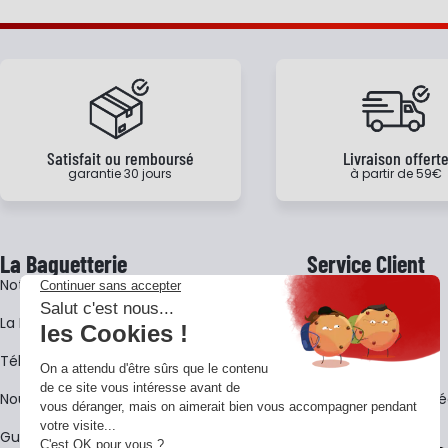
Satisfait ou remboursé
Livraison offert
garantie 30 jours
à partir de 59€
La Baguetterie
Service Client
Notre histoire
Livraison
La BagShow
Garantie 3 ans
​Télécharger le catalogue
CGV
Nous contacter
FAQ - Questions Fr
Guides La Baguetterie