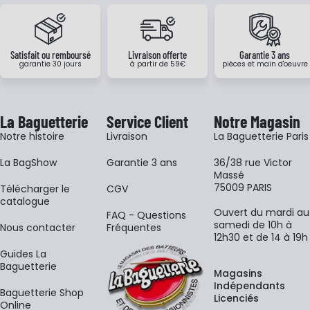
Satisfait ou remboursé
Livraison offerte
Garantie 3 ans
garantie 30 jours
à partir de 59€
pièces et main d'oeuvre
La Baguetterie
Service Client
Notre Magasin
Notre histoire
Livraison
La Baguetterie Paris
La BagShow
Garantie 3 ans
36/38 rue Victor
Massé
75009 PARIS
​Télécharger le
CGV
catalogue
Ouvert du mardi au
FAQ - Questions
samedi de 10h à
Nous contacter
Fréquentes
12h30 et de 14 à 19h
Guides La
Baguetterie
Magasins
Indépendants
Baguetterie Shop
Licenciés
Online