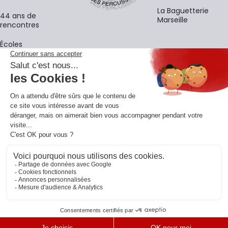
La Baguetterie
44 ans de
Marseille
rencontres
Écoles
La newsletter
Adresse e-mail
M'
En vous inscrivant à notre newsletter, vous acceptez notre
politique de
confidentialité
.
Retrouvons-nous sur