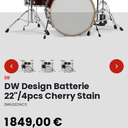
…
…
DW
DW Design Batterie
22"/4pcs Cherry Stain
DWLG2214CS
1 849,00 €