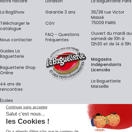
Notre histoire
Livraison
La Baguetterie Paris
La BagShow
Garantie 3 ans
36/38 rue Victor
Massé
75009 PARIS
​Télécharger le
CGV
catalogue
Ouvert du mardi au
FAQ - Questions
samedi de 10h à
Nous contacter
Fréquentes
12h30 et de 14 à 19h
Guides La
Baguetterie
Magasins
Indépendants
Baguetterie Shop
Licenciés
Online
La Baguetterie
44 ans de
Marseille
rencontres
Écoles
La newsletter
Adresse e-mail
M'
En vous inscrivant à notre newsletter, vous acceptez notre
politique de