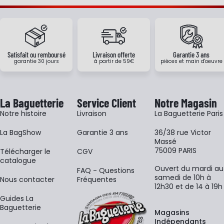
Satisfait ou remboursé
Livraison offerte
Garantie 3 ans
garantie 30 jours
à partir de 59€
pièces et main d'oeuvre
La Baguetterie
Service Client
Notre Magasin
Notre histoire
Livraison
La Baguetterie Paris
La BagShow
Garantie 3 ans
36/38 rue Victor
Massé
75009 PARIS
​Télécharger le
CGV
catalogue
Ouvert du mardi au
FAQ - Questions
samedi de 10h à
Nous contacter
Fréquentes
12h30 et de 14 à 19h
Guides La
Baguetterie
Magasins
Indépendants