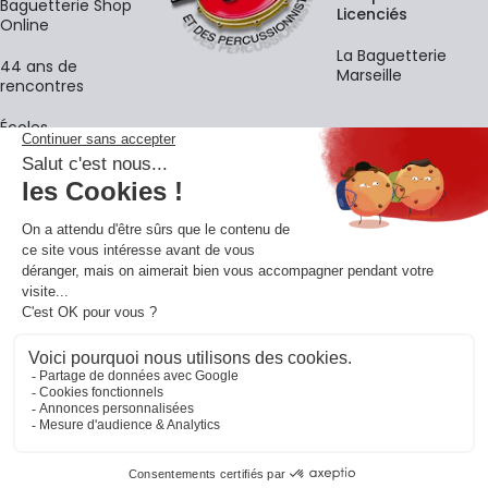
Baguetterie Shop
Licenciés
Online
La Baguetterie
44 ans de
Marseille
rencontres
Écoles
La newsletter
Adresse e-mail
M'
En vous inscrivant à notre newsletter, vous acceptez notre
politique de
confidentialité
.
Retrouvons-nous sur