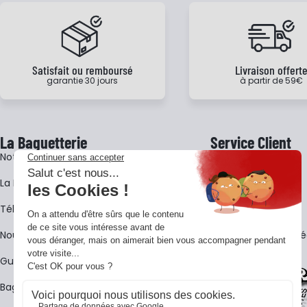
Satisfait ou remboursé
Livraison offert
garantie 30 jours
à partir de 59€
La Baguetterie
Service Client
Notre histoire
Livraison
La BagShow
Garantie 3 ans
​Télécharger le catalogue
CGV
Nous contacter
FAQ - Questions Fr
Guides La Baguetterie
Baguetterie Shop Online