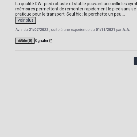
La qualité DW : pied robuste et stable pouvant accueillir les c
mémoires permettent de remonter rapidement le pied sans se po
pratique pour le transport. Seul hic : la perchette un peu 
...
voir plus
Avis du
21/07/2022
, suite à une expérience du
01/11/2021
par
A.A.
Utile
(0)
Signaler