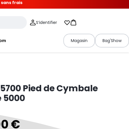
 sans frais
S’identifier
Mes listes d'envies
Panier
tom
Magasin
Bag'Show
5700 Pied de Cymbale
e 5000
00 €