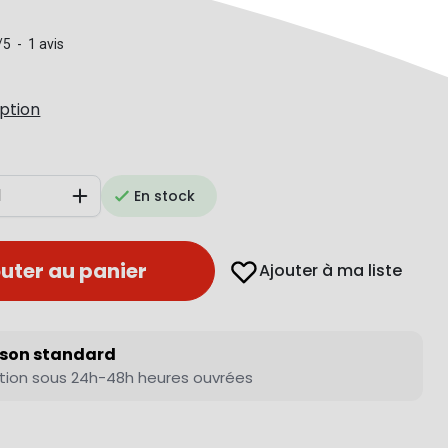
/
5
-
1
avis
iption
En stock
Augmenter
uter au panier
Ajouter à ma liste
ison standard
tion sous 24h-48h heures ouvrées