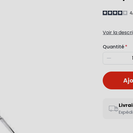
4
Voir la descr
Quantité
Diminuer
Ajo
Livra
Expédi