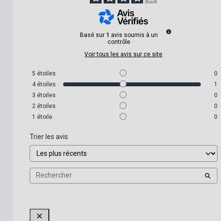
Basé sur
1
avis soumis à un
contrôle
Voir tous les avis sur ce site
5
étoiles
0
4
étoiles
1
3
étoiles
0
2
étoiles
0
1
étoile
0
Trier les avis