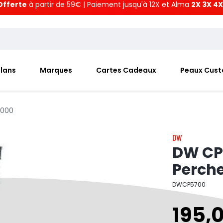
Offerte
à partir de 59€ | Paiement jusqu'à 12X et Alma
2X 3X 4X
Plans
Marques
Cartes Cadeaux
Peaux Cus
5000
DW
DW CP
Perch
DWCP5700
195,