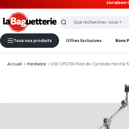
Livraison 
La Baguetterie
Recherche
Tous nos produits
Offres Exclusives
Bons 
Accueil
Hardware
DW CP5700 Pied de Cymbale Perche 