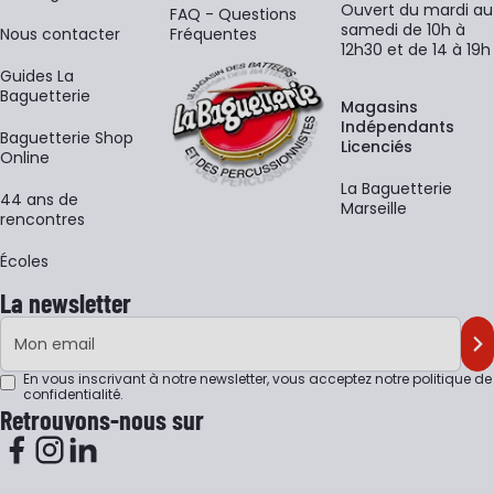
Ouvert du mardi au
FAQ - Questions
samedi de 10h à
Nous contacter
Fréquentes
12h30 et de 14 à 19h
Guides La
Baguetterie
Magasins
Indépendants
Baguetterie Shop
Licenciés
Online
La Baguetterie
44 ans de
Marseille
rencontres
Écoles
La newsletter
Adresse e-mail
M'
En vous inscrivant à notre newsletter, vous acceptez notre
politique de
confidentialité
.
Retrouvons-nous sur