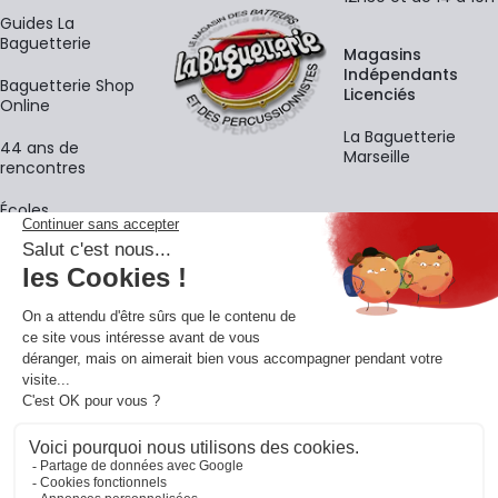
Guides La
Baguetterie
Magasins
Indépendants
Baguetterie Shop
Licenciés
Online
La Baguetterie
44 ans de
Marseille
rencontres
Écoles
La newsletter
Adresse e-mail
M'
En vous inscrivant à notre newsletter, vous acceptez notre
politique de
confidentialité
.
Retrouvons-nous sur