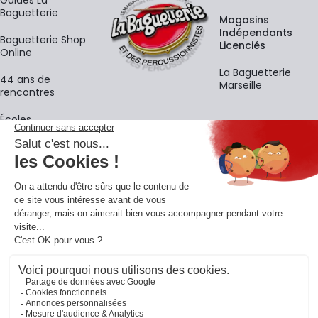
Guides La
Baguetterie
Magasins
Indépendants
Baguetterie Shop
Licenciés
Online
La Baguetterie
44 ans de
Marseille
rencontres
Écoles
La newsletter
Adresse e-mail
M'
En vous inscrivant à notre newsletter, vous acceptez notre
politique de
confidentialité
.
Retrouvons-nous sur