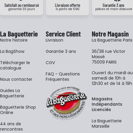
Satisfait ou remboursé
Livraison offerte
Garantie 3 ans
garantie 30 jours
à partir de 59€
pièces et main d'oeuvre
La Baguetterie
Service Client
Notre Magasin
Notre histoire
Livraison
La Baguetterie Paris
La BagShow
Garantie 3 ans
36/38 rue Victor
Massé
75009 PARIS
​Télécharger le
CGV
catalogue
Ouvert du mardi au
FAQ - Questions
samedi de 10h à
Nous contacter
Fréquentes
12h30 et de 14 à 19h
Guides La
Baguetterie
Magasins
Indépendants
Baguetterie Shop
Licenciés
Online
La Baguetterie
44 ans de
Marseille
rencontres