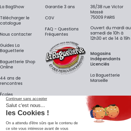
La BagShow
Garantie 3 ans
36/38 rue Victor
Massé
75009 PARIS
​Télécharger le
CGV
catalogue
Ouvert du mardi au
FAQ - Questions
samedi de 10h à
Nous contacter
Fréquentes
12h30 et de 14 à 19h
Guides La
Baguetterie
Magasins
Indépendants
Baguetterie Shop
Licenciés
Online
La Baguetterie
44 ans de
Marseille
rencontres
Écoles
La newsletter
Adresse e-mail
M'
En vous inscrivant à notre newsletter, vous acceptez notre
politique de
confidentialité
.