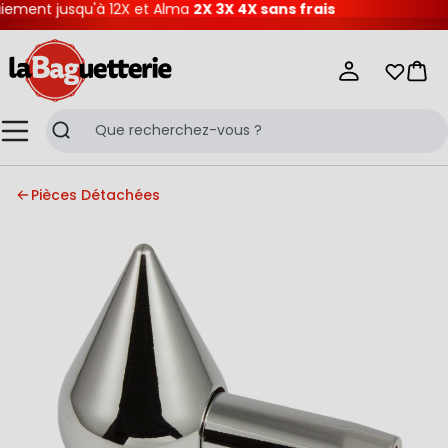
ment jusqu'à 12X et Alma
2X 3X 4X sans frais
La Baguetterie
Mes list
Pani
Menu
Recherche
Pièces Détachées