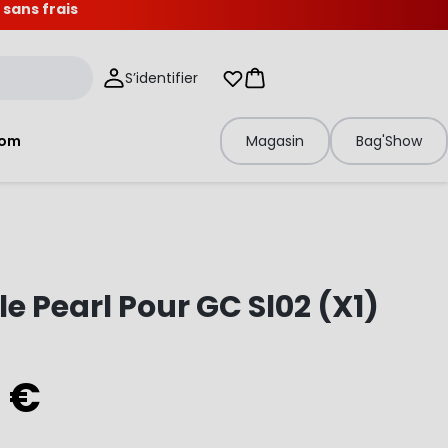
 sans frais
S’identifier
Mes listes d'envies
Panier
tom
Magasin
Bag'Show
le Pearl Pour GC Sl02 (X1)
0 €