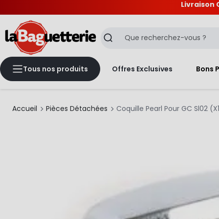
Livraison 
La Baguetterie
Recherche
Tous nos produits
Offres Exclusives
Bons 
Accueil
Pièces Détachées
Coquille Pearl Pour GC Sl02 (X