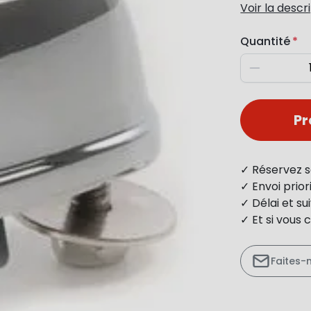
Voir la descr
Quantité
Diminuer
P
✓ Réservez s
✓ Envoi prio
✓ Délai et s
✓ Et si vous 
Faites-