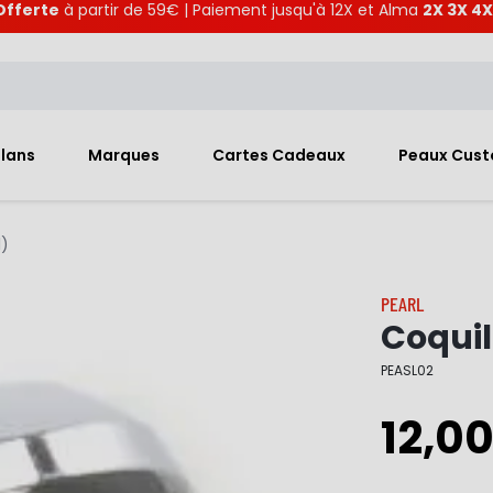
Offerte
à partir de 59€ | Paiement jusqu'à 12X et Alma
2X 3X 4X
Plans
Marques
Cartes Cadeaux
Peaux Cus
1)
PEARL
Coquil
PEASL02
12,0