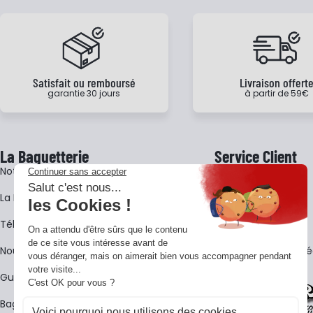
Satisfait ou remboursé
Livraison offert
garantie 30 jours
à partir de 59€
La Baguetterie
Service Client
Notre histoire
Livraison
La BagShow
Garantie 3 ans
​Télécharger le catalogue
CGV
Nous contacter
FAQ - Questions Fr
Guides La Baguetterie
Baguetterie Shop Online