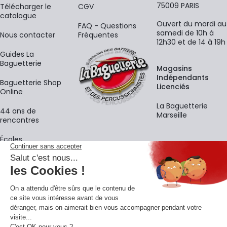
75009 PARIS
​Télécharger le
CGV
catalogue
Ouvert du mardi au
FAQ - Questions
samedi de 10h à
Nous contacter
Fréquentes
12h30 et de 14 à 19h
Guides La
Baguetterie
Magasins
Indépendants
Baguetterie Shop
Licenciés
Online
La Baguetterie
44 ans de
Marseille
rencontres
Écoles
La newsletter
Adresse e-mail
M'
En vous inscrivant à notre newsletter, vous acceptez notre
politique de
confidentialité
.
Retrouvons-nous sur