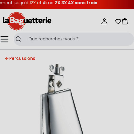
ent jusqu'à 12X et Alma
2X 3X 4X sans frais
La Baguetterie
Mes list
Pani
Menu
Recherche
Percussions