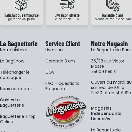
Satisfait ou remboursé
Livraison offerte
Garantie 3 ans
garantie 30 jours
à partir de 59€
pièces et main d'oeuvre
La Baguetterie
Service Client
Notre Magasin
Notre histoire
Livraison
La Baguetterie Paris
La BagShow
Garantie 3 ans
36/38 rue Victor
Massé
75009 PARIS
​Télécharger le
CGV
catalogue
Ouvert du mardi au
FAQ - Questions
samedi de 10h à
Nous contacter
Fréquentes
12h30 et de 14 à 19h
Guides La
Baguetterie
Magasins
Indépendants
Baguetterie Shop
Licenciés
Online
La Baguetterie