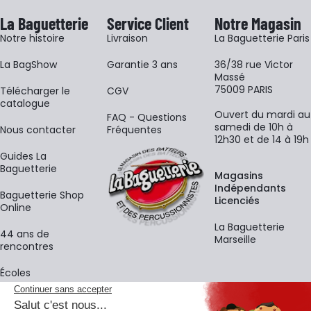
La Baguetterie
Service Client
Notre Magasin
Notre histoire
Livraison
La Baguetterie Paris
La BagShow
Garantie 3 ans
36/38 rue Victor
Massé
75009 PARIS
​Télécharger le
CGV
catalogue
Ouvert du mardi au
FAQ - Questions
samedi de 10h à
Nous contacter
Fréquentes
12h30 et de 14 à 19h
Guides La
Baguetterie
Magasins
Indépendants
Baguetterie Shop
Licenciés
Online
La Baguetterie
44 ans de
Marseille
rencontres
Écoles
La newsletter