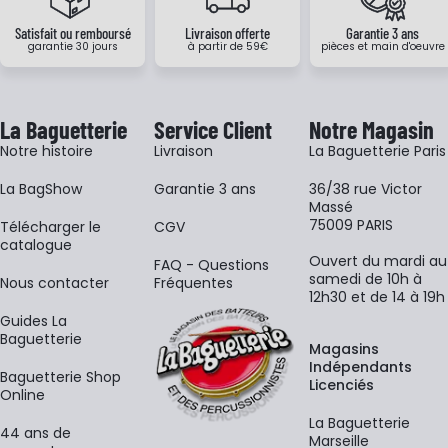
Satisfait ou remboursé
Livraison offerte
Garantie 3 ans
garantie 30 jours
à partir de 59€
pièces et main d'oeuvre
La Baguetterie
Service Client
Notre Magasin
Notre histoire
Livraison
La Baguetterie Paris
La BagShow
Garantie 3 ans
36/38 rue Victor
Massé
75009 PARIS
​Télécharger le
CGV
catalogue
Ouvert du mardi au
FAQ - Questions
samedi de 10h à
Nous contacter
Fréquentes
12h30 et de 14 à 19h
Guides La
Baguetterie
Magasins
Indépendants
Baguetterie Shop
Licenciés
Online
La Baguetterie
44 ans de
Marseille