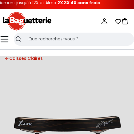
ment jusqu'à 12X et Alma
2X 3X 4X sans frais
La Baguetterie
Mes list
Pani
Menu
Recherche
Caisses Claires