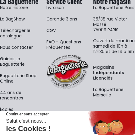
La Baguetterie
Service Client
Notre Magasin
Notre histoire
Livraison
La Baguetterie Paris
La BagShow
Garantie 3 ans
36/38 rue Victor
Massé
75009 PARIS
​Télécharger le
CGV
catalogue
Ouvert du mardi au
FAQ - Questions
samedi de 10h à
Nous contacter
Fréquentes
12h30 et de 14 à 19h
Guides La
Baguetterie
Magasins
Indépendants
Baguetterie Shop
Licenciés
Online
La Baguetterie
44 ans de
Marseille
rencontres
Écoles
La newsletter
Adresse e-mail
M'