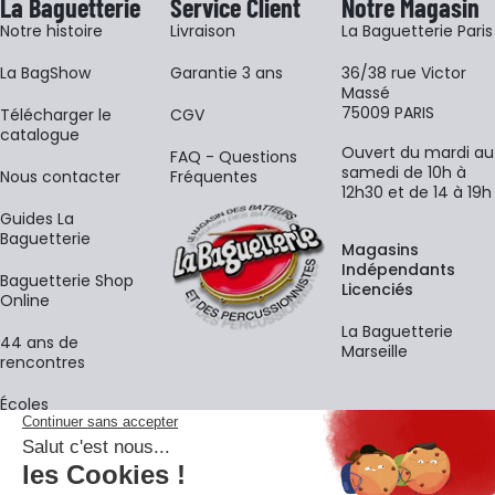
La Baguetterie
Service Client
Notre Magasin
Notre histoire
Livraison
La Baguetterie Paris
La BagShow
Garantie 3 ans
36/38 rue Victor
Massé
75009 PARIS
​Télécharger le
CGV
catalogue
Ouvert du mardi au
FAQ - Questions
samedi de 10h à
Nous contacter
Fréquentes
12h30 et de 14 à 19h
Guides La
Baguetterie
Magasins
Indépendants
Baguetterie Shop
Licenciés
Online
La Baguetterie
44 ans de
Marseille
rencontres
Écoles
La newsletter
Adresse e-mail