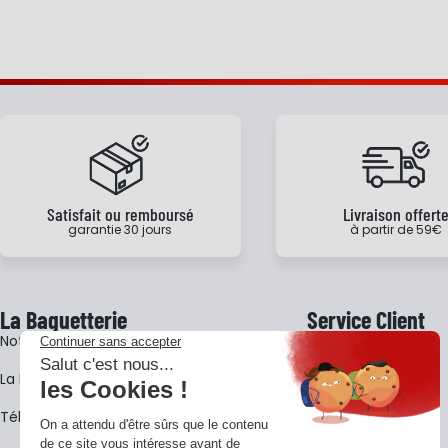
Satisfait ou remboursé
Livraison offert
garantie 30 jours
à partir de 59€
La Baguetterie
Service Client
Notre histoire
Livraison
La BagShow
Garantie 3 ans
​Télécharger le catalogue
CGV