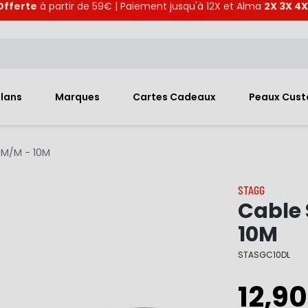
Offerte
à partir de 59€ | Paiement jusqu'à 12X et Alma
2X 3X 4X
Plans
Marques
Cartes Cadeaux
Peaux Cus
 M/M - 10M
STAGG
Cable 
10M
STASGC10DL
12,90