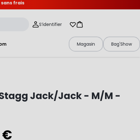
 sans frais
S’identifier
Mes listes d'envies
Panier
tom
Magasin
Bag'Show
Stagg Jack/Jack - M/M -
 €