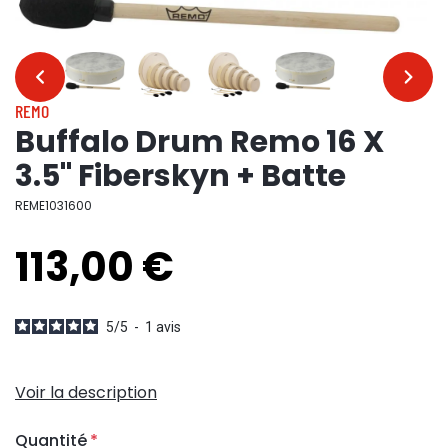
…
…
REMO
Buffalo Drum Remo 16 X
3.5" Fiberskyn + Batte
REME1031600
113,00 €
5
/
5
-
1
avis
Voir la description
Quantité