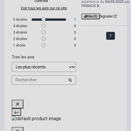
contrôle
expérience du
04/05/2025
par
FRANCK B.
Voir tous les avis sur ce site
Utile
(0)
Signaler
5
étoiles
1
4
étoiles
0
3
étoiles
0
1
2
étoiles
0
1
étoile
0
Trier les avis