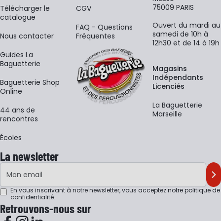
75009 PARIS
​Télécharger le
CGV
catalogue
Ouvert du mardi au
FAQ - Questions
samedi de 10h à
Nous contacter
Fréquentes
12h30 et de 14 à 19h
Guides La
Baguetterie
Magasins
Indépendants
Baguetterie Shop
Licenciés
Online
La Baguetterie
44 ans de
Marseille
rencontres
Écoles
La newsletter
Adresse e-mail
M'
En vous inscrivant à notre newsletter, vous acceptez notre
politique de
confidentialité
.
Retrouvons-nous sur