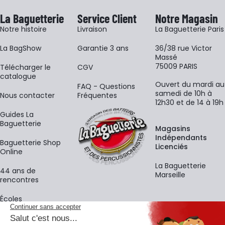
La Baguetterie
Service Client
Notre Magasin
Notre histoire
Livraison
La Baguetterie Paris
La BagShow
Garantie 3 ans
36/38 rue Victor
Massé
75009 PARIS
​Télécharger le
CGV
catalogue
Ouvert du mardi au
FAQ - Questions
samedi de 10h à
Nous contacter
Fréquentes
12h30 et de 14 à 19h
Guides La
Baguetterie
Magasins
Indépendants
Baguetterie Shop
Licenciés
Online
La Baguetterie
44 ans de
Marseille
rencontres
Écoles
La newsletter