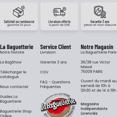
Satisfait ou remboursé
Livraison offerte
Garantie 3 ans
garantie 30 jours
à partir de 59€
pièces et main d'oeuvre
La Baguetterie
Service Client
Notre Magasin
Notre histoire
Livraison
La Baguetterie Paris
La BagShow
Garantie 3 ans
36/38 rue Victor
Massé
75009 PARIS
​Télécharger le
CGV
catalogue
Ouvert du mardi au
FAQ - Questions
samedi de 10h à
Nous contacter
Fréquentes
12h30 et de 14 à 19h
Guides La
Baguetterie
Magasins
Indépendants
Baguetterie Shop
Licenciés
Online