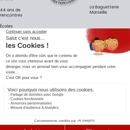
La Baguetterie
44 ans de
Marseille
rencontres
Écoles
La newsletter
Adresse e-mail
M'
En vous inscrivant à notre newsletter, vous acceptez notre
politique de
confidentialité
.
Retrouvons-nous sur