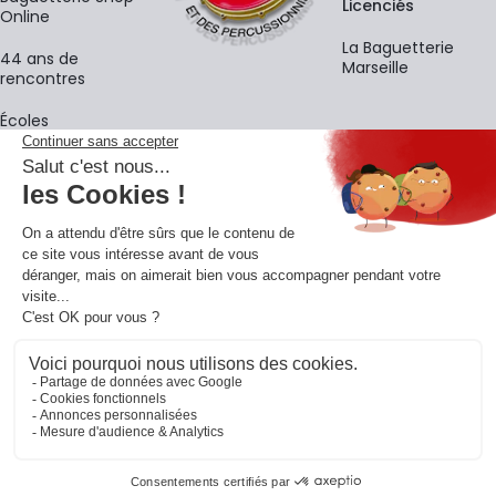
Licenciés
Online
La Baguetterie
44 ans de
Marseille
rencontres
Écoles
La newsletter
Adresse e-mail
M'
En vous inscrivant à notre newsletter, vous acceptez notre
politique de
confidentialité
.
Retrouvons-nous sur