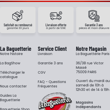
Satisfait ou remboursé
Livraison offerte
Garantie 3 ans
garantie 30 jours
à partir de 59€
pièces et main d'oeuvre
La Baguetterie
Service Client
Notre Magasin
Notre histoire
Livraison
La Baguetterie Paris
La BagShow
Garantie 3 ans
36/38 rue Victor
Massé
75009 PARIS
​Télécharger le
CGV
catalogue
Ouvert du mardi au
FAQ - Questions
samedi de 10h à
Nous contacter
Fréquentes
12h30 et de 14 à 19h
Guides La
Baguetterie
Magasins
Indépendants
Baguetterie Shop