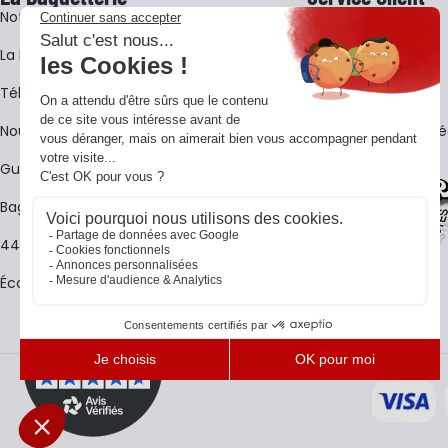
Notre histoire
Livraison
La BagShow
Garantie 3 ans
​Télécharger le catalogue
CGV
Nous contacter
FAQ - Questions Fr
Guides La Baguetterie
Baguetterie Shop Online
44 ans de rencontres
Écoles