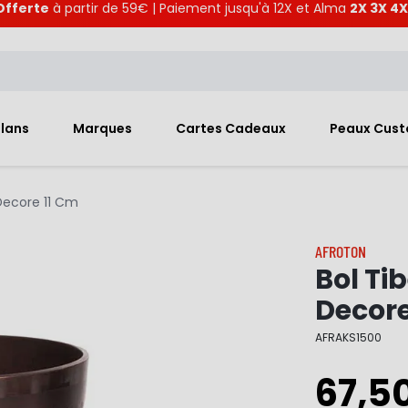
Offerte
à partir de 59€ | Paiement jusqu'à 12X et Alma
2X 3X 4X
Plans
Marques
Cartes Cadeaux
Peaux Cus
Decore 11 Cm
AFROTON
Bol Ti
Decore
AFRAKS1500
67,5