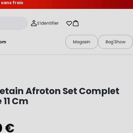
 sans frais
S’identifier
Mes listes d'envies
Panier
tom
Magasin
Bag'Show
betain Afroton Set Complet
 11 Cm
0 €