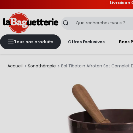
Livraison 
La Baguetterie
Recherche
Tous nos produits
Offres Exclusives
Bons 
Accueil
Sonothérapie
Bol Tibetain Afroton Set Complet 