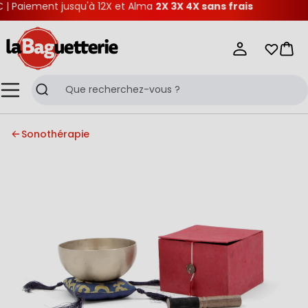
 Paiement jusqu'à 12X et Alma
2X 3X 4X sans frais
La Baguetterie
Mes list
Pani
Menu
Recherche
Sonothérapie