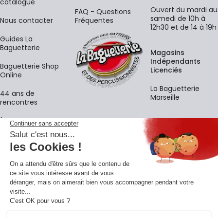
catalogue
Ouvert du mardi au
FAQ - Questions
samedi de 10h à
Nous contacter
Fréquentes
12h30 et de 14 à 19h
Guides La
Baguetterie
Magasins
Indépendants
Baguetterie Shop
Licenciés
Online
La Baguetterie
44 ans de
Marseille
rencontres
Écoles
La newsletter
Adresse e-mail
M'
En vous inscrivant à notre newsletter, vous acceptez notre
politique de
confidentialité
.
Retrouvons-nous sur