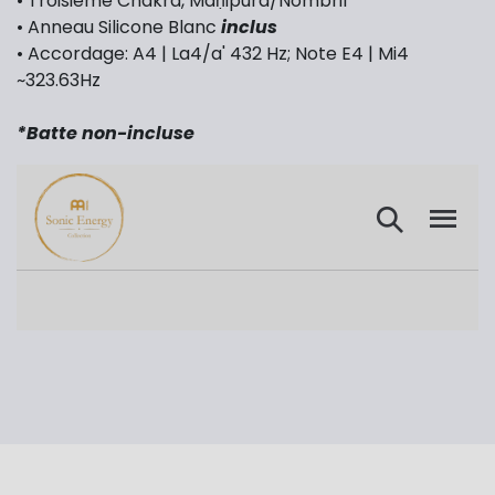
• Troisième Chakra, Maṇipūra/Nombril
• Anneau Silicone Blanc
inclus
• Accordage: A4 | La4/a' 432 Hz; Note E4 | Mi4
~
323.63
Hz
*Batte
non-incluse