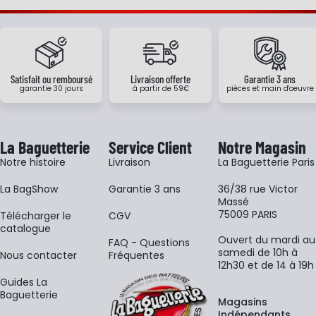
Satisfait ou remboursé
Livraison offerte
Garantie 3 ans
garantie 30 jours
à partir de 59€
pièces et main d'oeuvre
La Baguetterie
Service Client
Notre Magasin
Notre histoire
Livraison
La Baguetterie Paris
La BagShow
Garantie 3 ans
36/38 rue Victor
Massé
75009 PARIS
​Télécharger le
CGV
catalogue
Ouvert du mardi au
FAQ - Questions
samedi de 10h à
Nous contacter
Fréquentes
12h30 et de 14 à 19h
Guides La
Baguetterie
Magasins
Indépendants