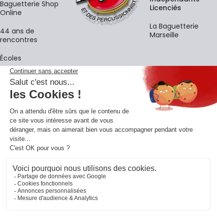
Baguetterie Shop
Licenciés
Online
La Baguetterie
44 ans de
Marseille
rencontres
Écoles
La newsletter
Adresse e-mail
M'
En vous inscrivant à notre newsletter, vous acceptez notre
politique de
confidentialité
.
Retrouvons-nous sur