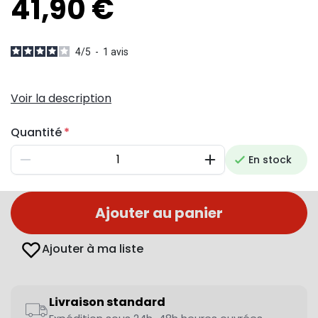
41,90 €
4
/
5
-
1
avis
Voir la description
Quantité
En stock
Diminuer
Augmenter
Ajouter au panier
Ajouter à ma liste
Livraison standard