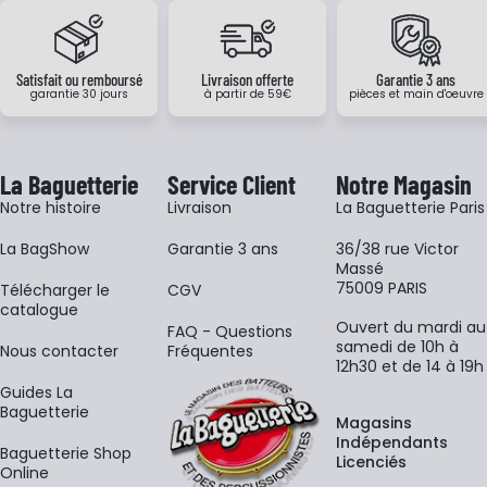
Satisfait ou remboursé
Livraison offerte
Garantie 3 ans
garantie 30 jours
à partir de 59€
pièces et main d'oeuvre
La Baguetterie
Service Client
Notre Magasin
Notre histoire
Livraison
La Baguetterie Paris
La BagShow
Garantie 3 ans
36/38 rue Victor
Massé
75009 PARIS
​Télécharger le
CGV
catalogue
Ouvert du mardi au
FAQ - Questions
samedi de 10h à
Nous contacter
Fréquentes
12h30 et de 14 à 19h
Guides La
Baguetterie
Magasins
Indépendants
Baguetterie Shop
Licenciés
Online