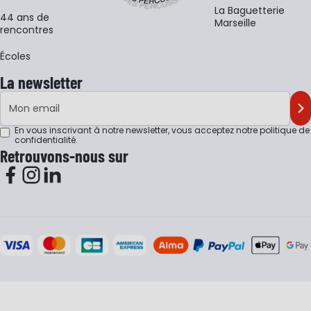
La Baguetterie
44 ans de
Marseille
rencontres
Écoles
La newsletter
Adresse e-mail
M'
En vous inscrivant à notre newsletter, vous acceptez notre
politique de
confidentialité
.
Retrouvons-nous sur