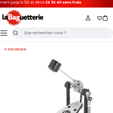
t jusqu'à 12X et Alma
2X 3X 4X sans frais
La Baguetterie
Mes list
Pani
Menu
Recherche
Hardware