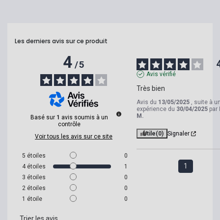
Les derniers avis sur ce produit
4
/
5
Avis vérifié
Très bien
Avis du
13/05/2025
, suite à u
expérience du
30/04/2025
par
M.
Basé sur
1
avis soumis à un
contrôle
Utile
(0)
Signaler
Voir tous les avis sur ce site
5
étoiles
0
1
4
étoiles
1
3
étoiles
0
2
étoiles
0
1
étoile
0
Trier les avis