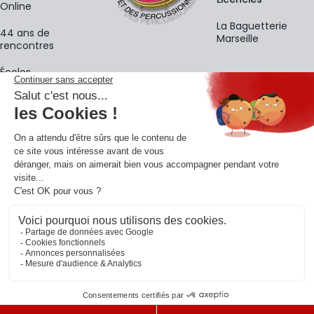
Online
La Baguetterie
44 ans de
Marseille
rencontres
Écoles
La newsletter
Adresse e-mail
M'
En vous inscrivant à notre newsletter, vous acceptez notre
politique de
confidentialité
.
Retrouvons-nous sur