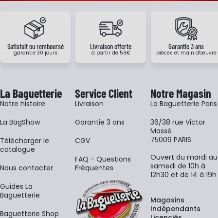
Satisfait ou remboursé
Livraison offerte
Garantie 3 ans
garantie 30 jours
à partir de 59€
pièces et main d'oeuvre
La Baguetterie
Service Client
Notre Magasin
Notre histoire
Livraison
La Baguetterie Paris
La BagShow
Garantie 3 ans
36/38 rue Victor
Massé
75009 PARIS
​Télécharger le
CGV
catalogue
Ouvert du mardi au
FAQ - Questions
samedi de 10h à
Nous contacter
Fréquentes
12h30 et de 14 à 19h
Guides La
Baguetterie
Magasins
Indépendants
Baguetterie Shop
Licenciés