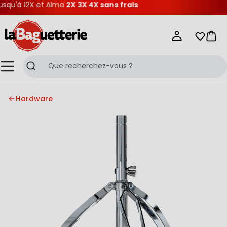
qu'à 12X et Alma
2X 3X 4X sans frais
La Baguetterie
Mes list
Pani
Menu
Recherche
Hardware