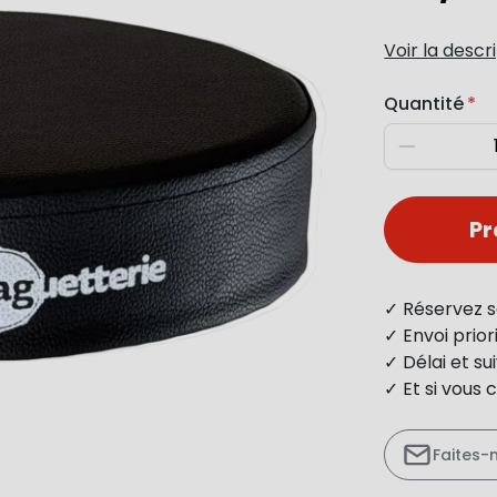
Voir la descr
Quantité
Diminuer
P
✓ Réservez s
✓ Envoi prio
✓ Délai et s
✓ Et si vous 
Faites-