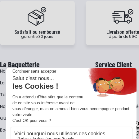
Satisfait ou remboursé
Livraison offert
garantie 30 jours
à partir de 59€
La Baguetterie
Service Client
Notre histoire
Livraison
La BagShow
Garantie 3 ans
​Télécharger le catalogue
CGV
Nous contacter
FAQ - Questions Fr
Guides La Baguetterie
Baguetterie Shop Online