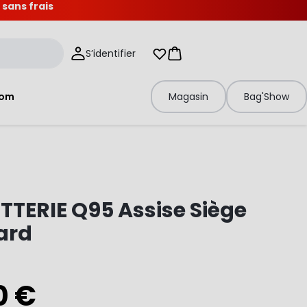
 sans frais
S’identifier
Mes listes d'envies
Panier
tom
Magasin
Bag'Show
TERIE Q95 Assise Siège
ard
0 €