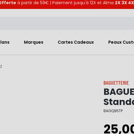
Offerte
à partir de 59€ | Paiement jusqu'à 12X et Alma
2X 3X 4X
Plans
Marques
Cartes Cadeaux
Peaux Cus
d
BAGUETTERIE
BAGUET
Stand
BAGQ95TP
25,0