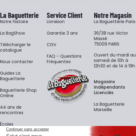
La Baguetterie
Service Client
Notre Magasin
Notre histoire
Livraison
La Baguetterie Paris
La BagShow
Garantie 3 ans
36/38 rue Victor
Massé
75009 PARIS
​Télécharger le
CGV
catalogue
Ouvert du mardi au
FAQ - Questions
samedi de 10h à
Nous contacter
Fréquentes
12h30 et de 14 à 19h
Guides La
Baguetterie
Magasins
Indépendants
Baguetterie Shop
Licenciés
Online
La Baguetterie
44 ans de
Marseille
rencontres
Écoles
La newsletter