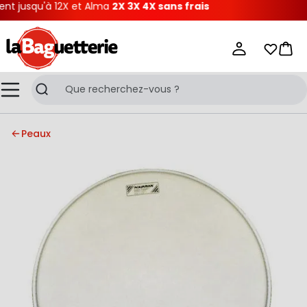
 jusqu'à 12X et Alma
2X 3X 4X sans frais
La Baguetterie
Mes list
Pani
Menu
Recherche
Peaux