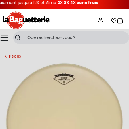
iement jusqu'à 12X et Alma
2X 3X 4X sans frais
La Baguetterie
Mes list
Pani
Menu
Recherche
Peaux