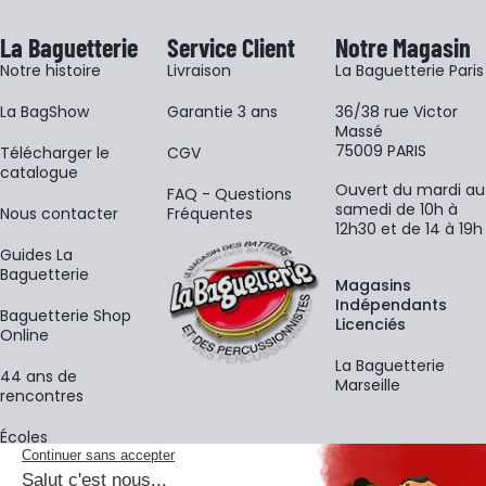
La Baguetterie
Service Client
Notre Magasin
Notre histoire
Livraison
La Baguetterie Paris
La BagShow
Garantie 3 ans
36/38 rue Victor
Massé
75009 PARIS
​Télécharger le
CGV
catalogue
Ouvert du mardi au
FAQ - Questions
samedi de 10h à
Nous contacter
Fréquentes
12h30 et de 14 à 19h
Guides La
Baguetterie
Magasins
Indépendants
Baguetterie Shop
Licenciés
Online
La Baguetterie
44 ans de
Marseille
rencontres
Écoles
La newsletter