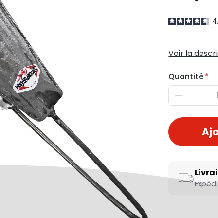
4
Voir la descr
Quantité
Diminuer
Ajo
Livra
Expédi