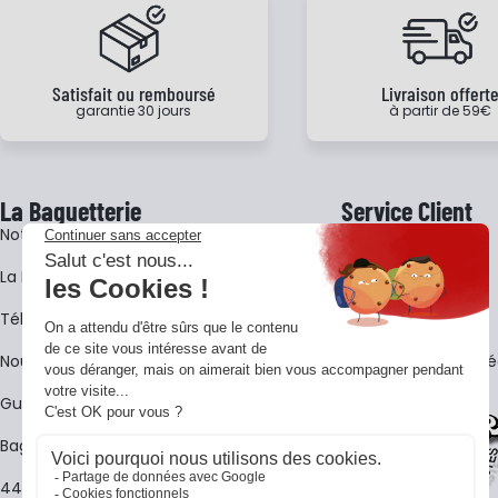
Satisfait ou remboursé
Livraison offert
garantie 30 jours
à partir de 59€
La Baguetterie
Service Client
Notre histoire
Livraison
La BagShow
Garantie 3 ans
​Télécharger le catalogue
CGV
Nous contacter
FAQ - Questions Fr
Guides La Baguetterie
Baguetterie Shop Online
44 ans de rencontres