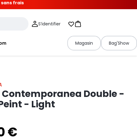
 sans frais
S’identifier
Mes listes d'envies
Panier
tom
Magasin
Bag'Show
A
 Contemporanea Double -
Peint - Light
0 €