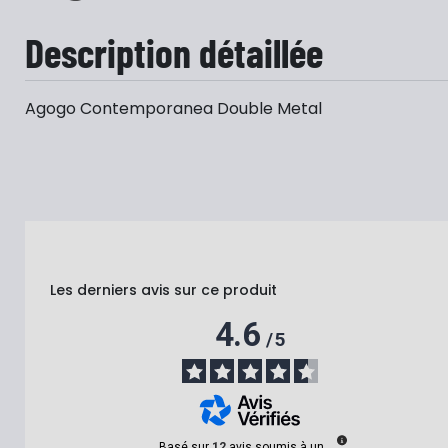
Description détaillée
Agogo Contemporanea Double Metal
Les derniers avis sur ce produit
4.6
/
5
Basé sur
12
avis soumis à un