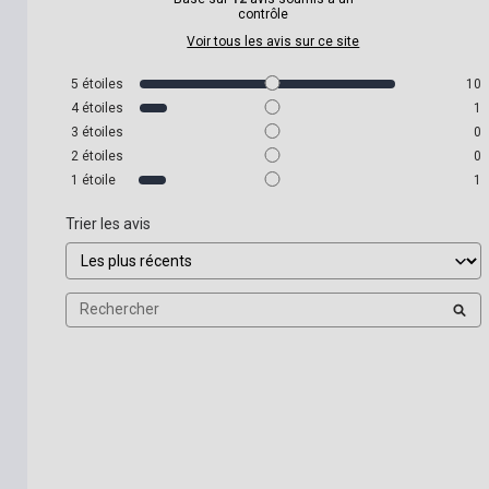
contrôle
Voir tous les avis sur ce site
5
étoiles
10
4
étoiles
1
3
étoiles
0
2
étoiles
0
1
étoile
1
Trier les avis