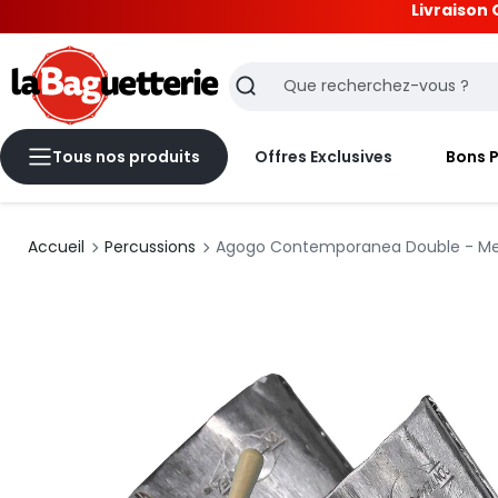
Livraison 
La Baguetterie
Recherche
Tous nos produits
Offres Exclusives
Bons 
Accueil
Percussions
Agogo Contemporanea Double - Meta