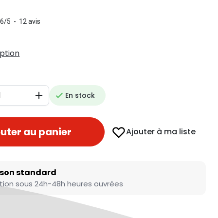
.6
/
5
-
12
avis
iption
En stock
Augmenter
uter au panier
Ajouter à ma liste
ison standard
tion sous 24h-48h heures ouvrées