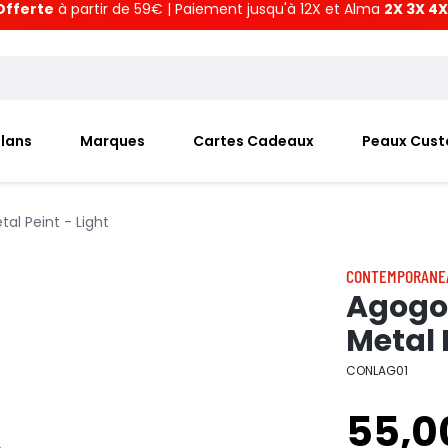
Offerte
à partir de 59€ | Paiement jusqu'à 12X et Alma
2X 3X 4X
Plans
Marques
Cartes Cadeaux
Peaux Cus
l Peint - Light
CONTEMPORANE
Agogo
Metal 
CONLAG01
55,0